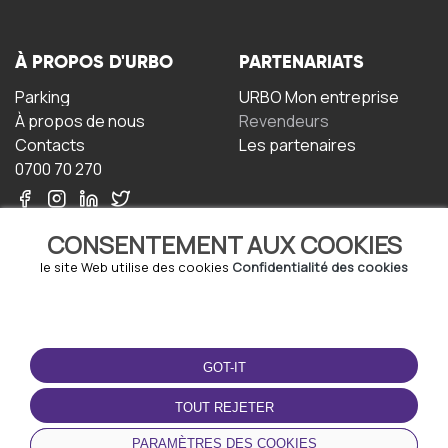
À PROPOS D'URBO
PARTENARIATS
Parking
URBO Mon entreprise
À propos de nous
Revendeurs
Contacts
Les partenaires
0700 70 270
CONSENTEMENT AUX COOKIES
le site Web utilise des cookies
Confidentialité des cookies
TERMS-OF-USE
TÉLÉCHARGEZ
L'APPLICATION
GOT-IT
Termes et conditions
Politique de confidentialité
TOUT REJETER
Politique relative aux
cookies
PARAMÈTRES DES COOKIES