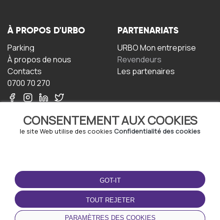
À PROPOS D'URBO
PARTENARIATS
Parking
URBO Mon entreprise
À propos de nous
Revendeurs
Contacts
Les partenaires
0700 70 270
CONSENTEMENT AUX COOKIES
le site Web utilise des cookies
Confidentialité des cookies
TERMS-OF-USE
TÉLÉCHARGEZ
L'APPLICATION
GOT-IT
Termes et conditions
Politique de confidentialité
TOUT REJETER
Politique relative aux
cookies
PARAMÈTRES DES COOKIES