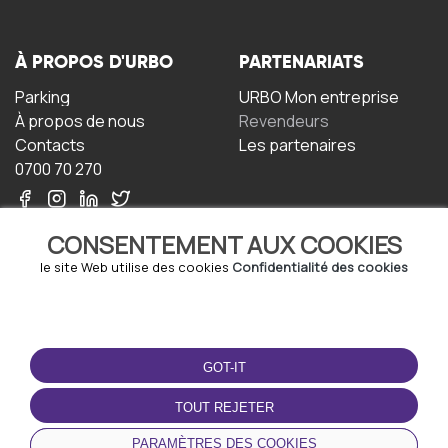
À PROPOS D'URBO
PARTENARIATS
Parking
URBO Mon entreprise
À propos de nous
Revendeurs
Contacts
Les partenaires
0700 70 270
CONSENTEMENT AUX COOKIES
le site Web utilise des cookies
Confidentialité des cookies
TERMS-OF-USE
TÉLÉCHARGEZ
L'APPLICATION
GOT-IT
Termes et conditions
Politique de confidentialité
TOUT REJETER
Politique relative aux
cookies
PARAMÈTRES DES COOKIES