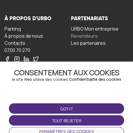
À PROPOS D'URBO
PARTENARIATS
Parking
URBO Mon entreprise
À propos de nous
Revendeurs
Contacts
Les partenaires
0700 70 270
CONSENTEMENT AUX COOKIES
le site Web utilise des cookies
Confidentialité des cookies
TERMS-OF-USE
TÉLÉCHARGEZ
L'APPLICATION
GOT-IT
Termes et conditions
Politique de confidentialité
TOUT REJETER
Politique relative aux
cookies
PARAMÈTRES DES COOKIES