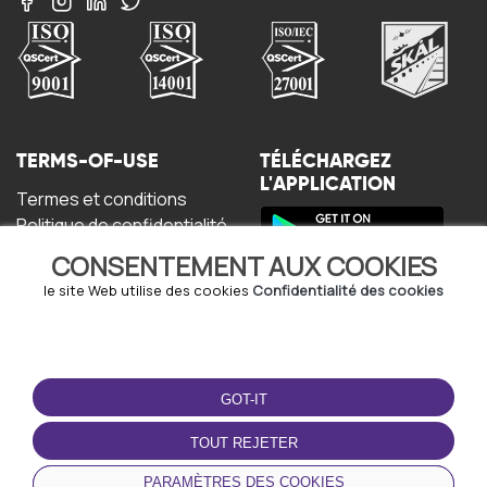
TERMS-OF-USE
TÉLÉCHARGEZ
L'APPLICATION
Termes et conditions
Politique de confidentialité
Politique relative aux
CONSENTEMENT AUX COOKIES
cookies
Accord de l'utilisateur
le site Web utilise des cookies
Confidentialité des cookies
GOT-IT
TOUT REJETER
© Copyright - URBO 2026
PARAMÈTRES DES COOKIES