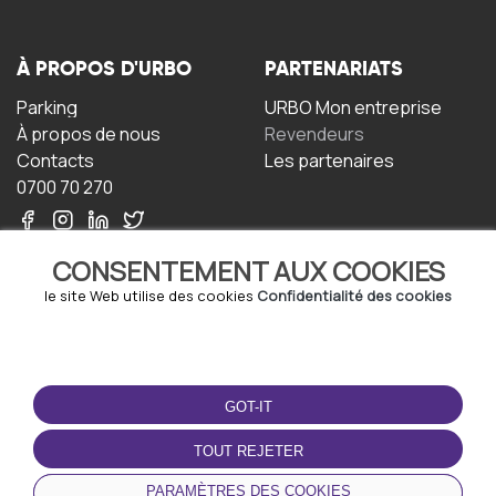
À PROPOS D'URBO
PARTENARIATS
Parking
URBO Mon entreprise
À propos de nous
Revendeurs
Contacts
Les partenaires
0700 70 270
CONSENTEMENT AUX COOKIES
le site Web utilise des cookies
Confidentialité des cookies
TERMS-OF-USE
TÉLÉCHARGEZ
L'APPLICATION
GOT-IT
Termes et conditions
Politique de confidentialité
TOUT REJETER
Politique relative aux
cookies
PARAMÈTRES DES COOKIES