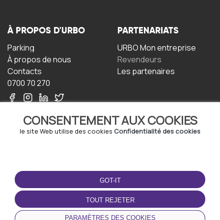
À PROPOS D'URBO
PARTENARIATS
Parking
URBO Mon entreprise
À propos de nous
Revendeurs
Contacts
Les partenaires
0700 70 270
CONSENTEMENT AUX COOKIES
le site Web utilise des cookies
Confidentialité des cookies
TERMS-OF-USE
TÉLÉCHARGEZ
L'APPLICATION
GOT-IT
Termes et conditions
Politique de confidentialité
TOUT REJETER
Politique relative aux
cookies
PARAMÈTRES DES COOKIES