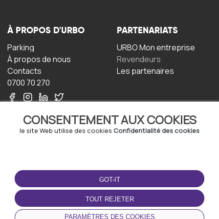
À PROPOS D'URBO
PARTENARIATS
Parking
URBO Mon entreprise
À propos de nous
Revendeurs
Contacts
Les partenaires
0700 70 270
CONSENTEMENT AUX COOKIES
le site Web utilise des cookies
Confidentialité des cookies
TERMS-OF-USE
TÉLÉCHARGEZ
L'APPLICATION
GOT-IT
Termes et conditions
Politique de confidentialité
TOUT REJETER
Politique relative aux
cookies
PARAMÈTRES DES COOKIES