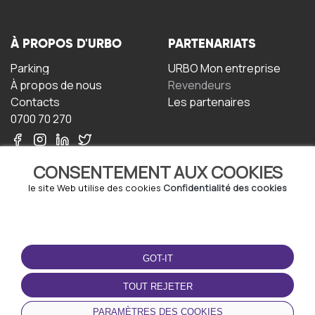
À PROPOS D'URBO
PARTENARIATS
Parking
URBO Mon entreprise
À propos de nous
Revendeurs
Contacts
Les partenaires
0700 70 270
CONSENTEMENT AUX COOKIES
le site Web utilise des cookies
Confidentialité des cookies
TERMS-OF-USE
TÉLÉCHARGEZ
L'APPLICATION
GOT-IT
Termes et conditions
Politique de confidentialité
TOUT REJETER
Politique relative aux
cookies
PARAMÈTRES DES COOKIES