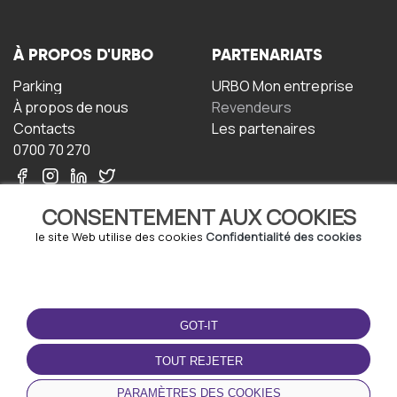
À PROPOS D'URBO
PARTENARIATS
Parking
URBO Mon entreprise
À propos de nous
Revendeurs
Contacts
Les partenaires
0700 70 270
CONSENTEMENT AUX COOKIES
le site Web utilise des cookies
Confidentialité des cookies
TERMS-OF-USE
TÉLÉCHARGEZ
L'APPLICATION
GOT-IT
Termes et conditions
Politique de confidentialité
TOUT REJETER
Politique relative aux
cookies
PARAMÈTRES DES COOKIES