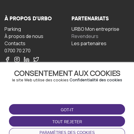
À PROPOS D'URBO
PARTENARIATS
Parking
URBO Mon entreprise
À propos de nous
Revendeurs
Contacts
Les partenaires
0700 70 270
CONSENTEMENT AUX COOKIES
le site Web utilise des cookies
Confidentialité des cookies
TERMS-OF-USE
TÉLÉCHARGEZ
L'APPLICATION
GOT-IT
Termes et conditions
Politique de confidentialité
TOUT REJETER
Politique relative aux
cookies
PARAMÈTRES DES COOKIES