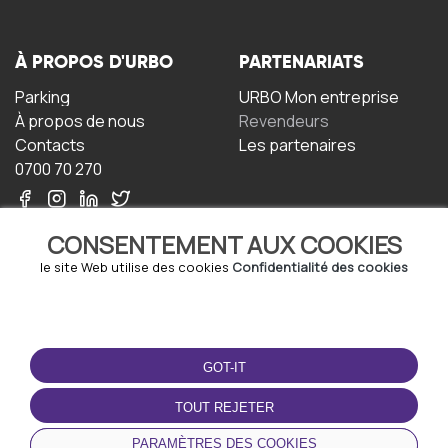
À PROPOS D'URBO
PARTENARIATS
Parking
URBO Mon entreprise
À propos de nous
Revendeurs
Contacts
Les partenaires
0700 70 270
CONSENTEMENT AUX COOKIES
le site Web utilise des cookies
Confidentialité des cookies
TERMS-OF-USE
TÉLÉCHARGEZ
L'APPLICATION
GOT-IT
Termes et conditions
Politique de confidentialité
TOUT REJETER
Politique relative aux
cookies
PARAMÈTRES DES COOKIES