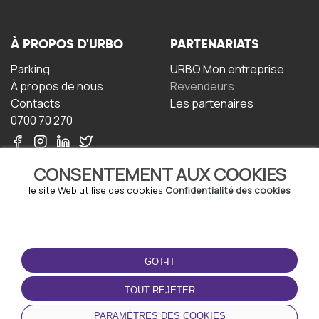
À PROPOS D'URBO
PARTENARIATS
Parking
URBO Mon entreprise
À propos de nous
Revendeurs
Contacts
Les partenaires
0700 70 270
CONSENTEMENT AUX COOKIES
le site Web utilise des cookies
Confidentialité des cookies
TERMS-OF-USE
TÉLÉCHARGEZ
L'APPLICATION
GOT-IT
Termes et conditions
Politique de confidentialité
TOUT REJETER
Politique relative aux
cookies
PARAMÈTRES DES COOKIES