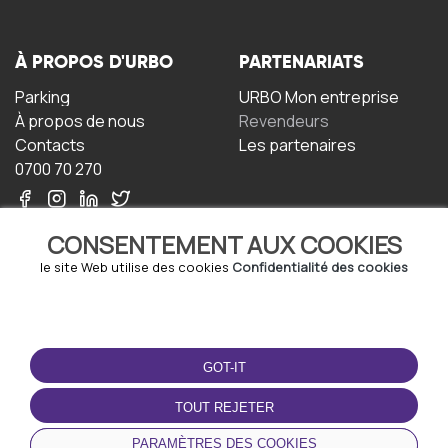
À PROPOS D'URBO
PARTENARIATS
Parking
URBO Mon entreprise
À propos de nous
Revendeurs
Contacts
Les partenaires
0700 70 270
CONSENTEMENT AUX COOKIES
le site Web utilise des cookies
Confidentialité des cookies
TERMS-OF-USE
TÉLÉCHARGEZ
L'APPLICATION
GOT-IT
Termes et conditions
Politique de confidentialité
TOUT REJETER
Politique relative aux
cookies
PARAMÈTRES DES COOKIES