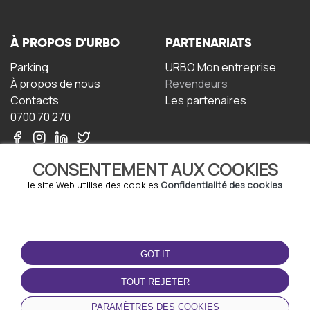
À PROPOS D'URBO
PARTENARIATS
Parking
URBO Mon entreprise
À propos de nous
Revendeurs
Contacts
Les partenaires
0700 70 270
CONSENTEMENT AUX COOKIES
le site Web utilise des cookies
Confidentialité des cookies
TERMS-OF-USE
TÉLÉCHARGEZ
L'APPLICATION
GOT-IT
Termes et conditions
Politique de confidentialité
TOUT REJETER
Politique relative aux
cookies
PARAMÈTRES DES COOKIES