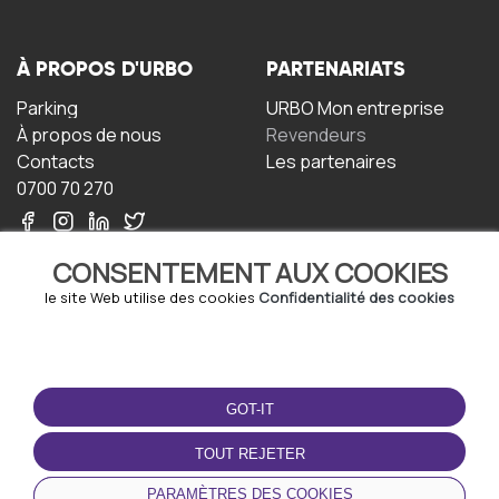
À PROPOS D'URBO
PARTENARIATS
Parking
URBO Mon entreprise
À propos de nous
Revendeurs
Contacts
Les partenaires
0700 70 270
CONSENTEMENT AUX COOKIES
le site Web utilise des cookies
Confidentialité des cookies
TERMS-OF-USE
TÉLÉCHARGEZ
L'APPLICATION
GOT-IT
Termes et conditions
Politique de confidentialité
TOUT REJETER
Politique relative aux
cookies
PARAMÈTRES DES COOKIES