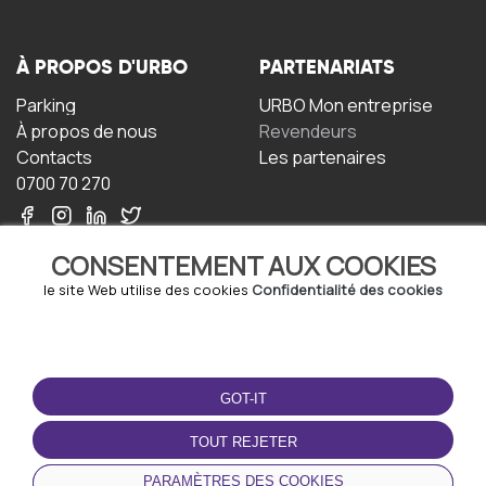
À PROPOS D'URBO
PARTENARIATS
Parking
URBO Mon entreprise
À propos de nous
Revendeurs
Contacts
Les partenaires
0700 70 270
CONSENTEMENT AUX COOKIES
le site Web utilise des cookies
Confidentialité des cookies
TERMS-OF-USE
TÉLÉCHARGEZ
L'APPLICATION
GOT-IT
Termes et conditions
Politique de confidentialité
TOUT REJETER
Politique relative aux
cookies
PARAMÈTRES DES COOKIES