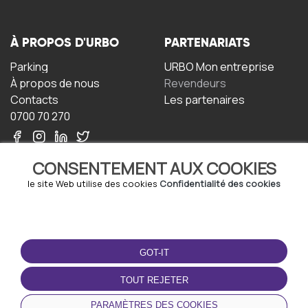
À PROPOS D'URBO
PARTENARIATS
Parking
URBO Mon entreprise
À propos de nous
Revendeurs
Contacts
Les partenaires
0700 70 270
CONSENTEMENT AUX COOKIES
le site Web utilise des cookies
Confidentialité des cookies
TERMS-OF-USE
TÉLÉCHARGEZ
L'APPLICATION
GOT-IT
Termes et conditions
Politique de confidentialité
TOUT REJETER
Politique relative aux
cookies
PARAMÈTRES DES COOKIES