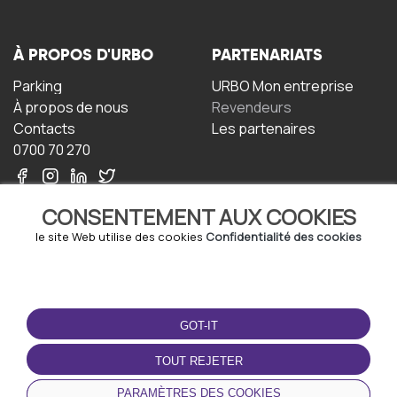
À PROPOS D'URBO
PARTENARIATS
Parking
URBO Mon entreprise
À propos de nous
Revendeurs
Contacts
Les partenaires
0700 70 270
CONSENTEMENT AUX COOKIES
le site Web utilise des cookies
Confidentialité des cookies
TERMS-OF-USE
TÉLÉCHARGEZ
L'APPLICATION
GOT-IT
Termes et conditions
Politique de confidentialité
TOUT REJETER
Politique relative aux
cookies
PARAMÈTRES DES COOKIES