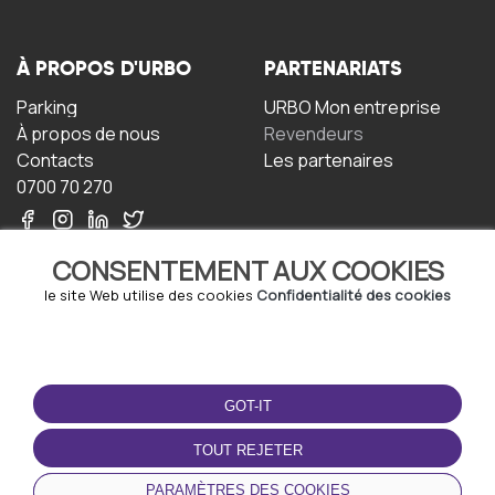
À PROPOS D'URBO
PARTENARIATS
Parking
URBO Mon entreprise
À propos de nous
Revendeurs
Contacts
Les partenaires
0700 70 270
CONSENTEMENT AUX COOKIES
le site Web utilise des cookies
Confidentialité des cookies
TERMS-OF-USE
TÉLÉCHARGEZ
L'APPLICATION
GOT-IT
Termes et conditions
Politique de confidentialité
TOUT REJETER
Politique relative aux
cookies
PARAMÈTRES DES COOKIES