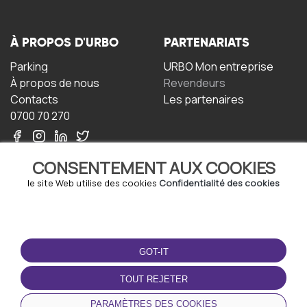
À PROPOS D'URBO
PARTENARIATS
Parking
URBO Mon entreprise
À propos de nous
Revendeurs
Contacts
Les partenaires
0700 70 270
CONSENTEMENT AUX COOKIES
le site Web utilise des cookies
Confidentialité des cookies
TERMS-OF-USE
TÉLÉCHARGEZ
L'APPLICATION
GOT-IT
Termes et conditions
Politique de confidentialité
TOUT REJETER
Politique relative aux
cookies
PARAMÈTRES DES COOKIES