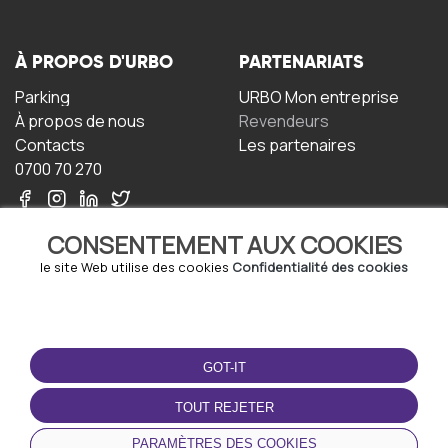
À PROPOS D'URBO
PARTENARIATS
Parking
URBO Mon entreprise
À propos de nous
Revendeurs
Contacts
Les partenaires
0700 70 270
CONSENTEMENT AUX COOKIES
le site Web utilise des cookies
Confidentialité des cookies
TERMS-OF-USE
TÉLÉCHARGEZ
L'APPLICATION
GOT-IT
Termes et conditions
Politique de confidentialité
TOUT REJETER
Politique relative aux
cookies
PARAMÈTRES DES COOKIES