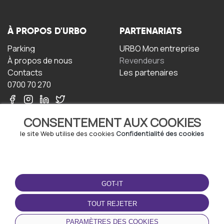
À PROPOS D'URBO
PARTENARIATS
Parking
URBO Mon entreprise
À propos de nous
Revendeurs
Contacts
Les partenaires
0700 70 270
CONSENTEMENT AUX COOKIES
le site Web utilise des cookies
Confidentialité des cookies
TERMS-OF-USE
TÉLÉCHARGEZ
L'APPLICATION
GOT-IT
Termes et conditions
Politique de confidentialité
TOUT REJETER
Politique relative aux
cookies
PARAMÈTRES DES COOKIES