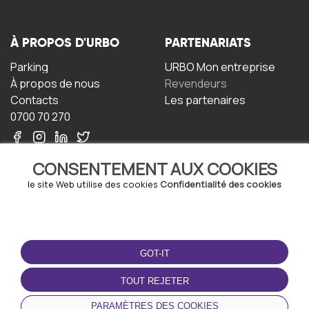
À PROPOS D'URBO
PARTENARIATS
Parking
URBO Mon entreprise
À propos de nous
Revendeurs
Contacts
Les partenaires
0700 70 270
CONSENTEMENT AUX COOKIES
le site Web utilise des cookies
Confidentialité des cookies
TERMS-OF-USE
TÉLÉCHARGEZ
L'APPLICATION
GOT-IT
Termes et conditions
Politique de confidentialité
TOUT REJETER
Politique relative aux
cookies
PARAMÈTRES DES COOKIES