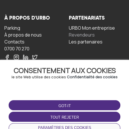
À PROPOS D'URBO
PARTENARIATS
Parking
URBO Mon entreprise
À propos de nous
Revendeurs
Contacts
Les partenaires
0700 70 270
CONSENTEMENT AUX COOKIES
le site Web utilise des cookies
Confidentialité des cookies
TERMS-OF-USE
TÉLÉCHARGEZ
L'APPLICATION
GOT-IT
Termes et conditions
Politique de confidentialité
TOUT REJETER
Politique relative aux
cookies
PARAMÈTRES DES COOKIES