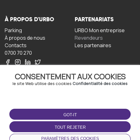
À PROPOS D'URBO
PARTENARIATS
Parking
URBO Mon entreprise
À propos de nous
Revendeurs
Contacts
Les partenaires
0700 70 270
CONSENTEMENT AUX COOKIES
le site Web utilise des cookies
Confidentialité des cookies
TERMS-OF-USE
TÉLÉCHARGEZ
L'APPLICATION
GOT-IT
Termes et conditions
Politique de confidentialité
TOUT REJETER
Politique relative aux
cookies
PARAMÈTRES DES COOKIES