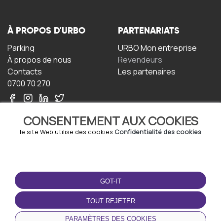
À PROPOS D'URBO
PARTENARIATS
Parking
URBO Mon entreprise
À propos de nous
Revendeurs
Contacts
Les partenaires
0700 70 270
CONSENTEMENT AUX COOKIES
le site Web utilise des cookies
Confidentialité des cookies
TERMS-OF-USE
TÉLÉCHARGEZ
L'APPLICATION
GOT-IT
Termes et conditions
Politique de confidentialité
TOUT REJETER
Politique relative aux
cookies
PARAMÈTRES DES COOKIES