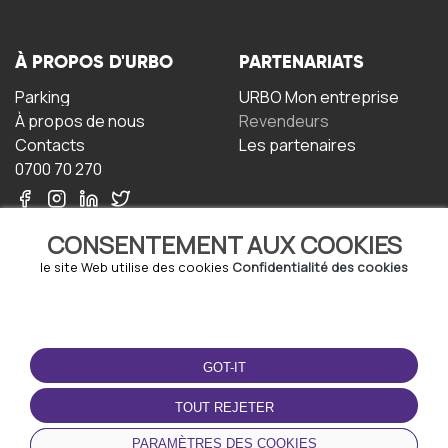
À PROPOS D'URBO
PARTENARIATS
Parking
URBO Mon entreprise
À propos de nous
Revendeurs
Contacts
Les partenaires
0700 70 270
CONSENTEMENT AUX COOKIES
le site Web utilise des cookies
Confidentialité des cookies
TERMS-OF-USE
TÉLÉCHARGEZ
L'APPLICATION
GOT-IT
Termes et conditions
Politique de confidentialité
TOUT REJETER
Politique relative aux
cookies
PARAMÈTRES DES COOKIES