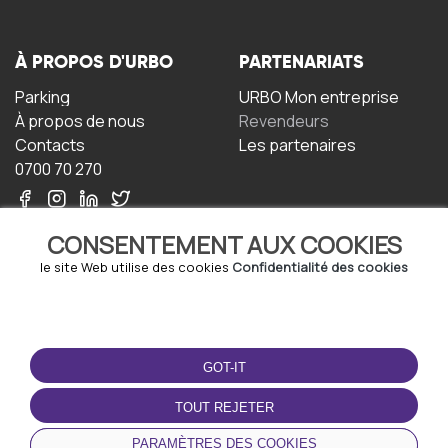
À PROPOS D'URBO
PARTENARIATS
Parking
URBO Mon entreprise
À propos de nous
Revendeurs
Contacts
Les partenaires
0700 70 270
CONSENTEMENT AUX COOKIES
le site Web utilise des cookies
Confidentialité des cookies
TERMS-OF-USE
TÉLÉCHARGEZ
L'APPLICATION
GOT-IT
Termes et conditions
Politique de confidentialité
TOUT REJETER
Politique relative aux
cookies
PARAMÈTRES DES COOKIES