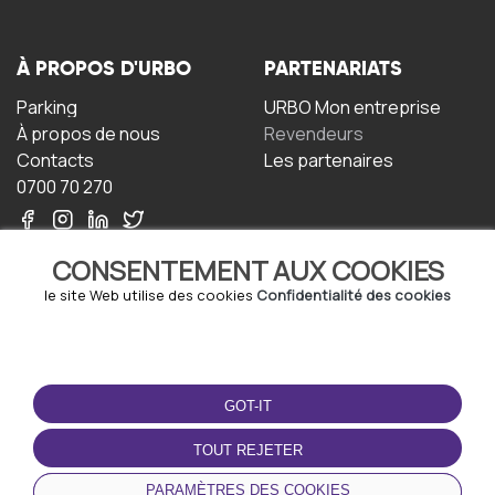
À PROPOS D'URBO
PARTENARIATS
Parking
URBO Mon entreprise
À propos de nous
Revendeurs
Contacts
Les partenaires
0700 70 270
CONSENTEMENT AUX COOKIES
le site Web utilise des cookies
Confidentialité des cookies
TERMS-OF-USE
TÉLÉCHARGEZ
L'APPLICATION
GOT-IT
Termes et conditions
Politique de confidentialité
TOUT REJETER
Politique relative aux
cookies
PARAMÈTRES DES COOKIES