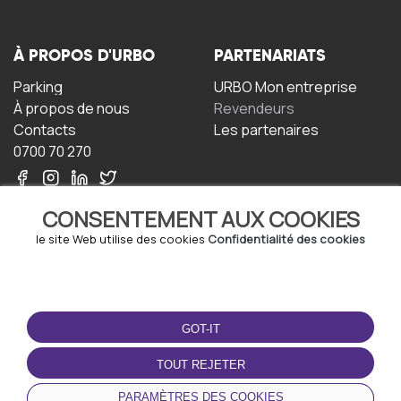
À PROPOS D'URBO
PARTENARIATS
Parking
URBO Mon entreprise
À propos de nous
Revendeurs
Contacts
Les partenaires
0700 70 270
CONSENTEMENT AUX COOKIES
le site Web utilise des cookies
Confidentialité des cookies
TERMS-OF-USE
TÉLÉCHARGEZ
L'APPLICATION
GOT-IT
Termes et conditions
Politique de confidentialité
TOUT REJETER
Politique relative aux
cookies
PARAMÈTRES DES COOKIES