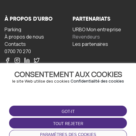
À PROPOS D'URBO
PARTENARIATS
Parking
URBO Mon entreprise
À propos de nous
Revendeurs
Contacts
Les partenaires
0700 70 270
CONSENTEMENT AUX COOKIES
le site Web utilise des cookies
Confidentialité des cookies
TERMS-OF-USE
TÉLÉCHARGEZ
L'APPLICATION
GOT-IT
Termes et conditions
Politique de confidentialité
TOUT REJETER
Politique relative aux
cookies
PARAMÈTRES DES COOKIES