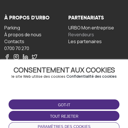
À PROPOS D'URBO
PARTENARIATS
Parking
URBO Mon entreprise
À propos de nous
Revendeurs
Contacts
Les partenaires
0700 70 270
CONSENTEMENT AUX COOKIES
le site Web utilise des cookies
Confidentialité des cookies
TERMS-OF-USE
TÉLÉCHARGEZ
L'APPLICATION
GOT-IT
Termes et conditions
Politique de confidentialité
TOUT REJETER
Politique relative aux
cookies
PARAMÈTRES DES COOKIES