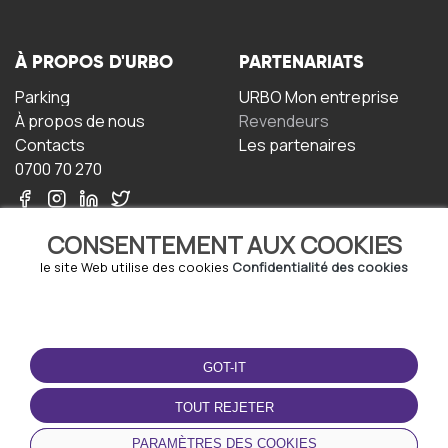
À PROPOS D'URBO
PARTENARIATS
Parking
URBO Mon entreprise
À propos de nous
Revendeurs
Contacts
Les partenaires
0700 70 270
CONSENTEMENT AUX COOKIES
le site Web utilise des cookies
Confidentialité des cookies
TERMS-OF-USE
TÉLÉCHARGEZ
L'APPLICATION
GOT-IT
Termes et conditions
Politique de confidentialité
TOUT REJETER
Politique relative aux
cookies
PARAMÈTRES DES COOKIES