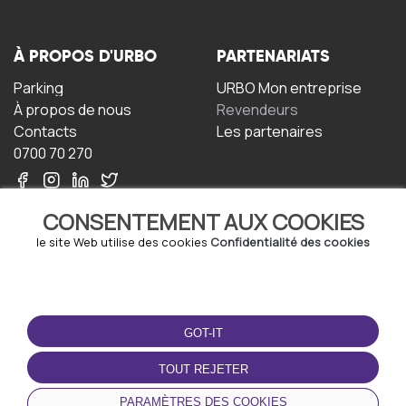
À PROPOS D'URBO
PARTENARIATS
Parking
URBO Mon entreprise
À propos de nous
Revendeurs
Contacts
Les partenaires
0700 70 270
CONSENTEMENT AUX COOKIES
le site Web utilise des cookies
Confidentialité des cookies
TERMS-OF-USE
TÉLÉCHARGEZ
L'APPLICATION
GOT-IT
Termes et conditions
Politique de confidentialité
TOUT REJETER
Politique relative aux
cookies
PARAMÈTRES DES COOKIES