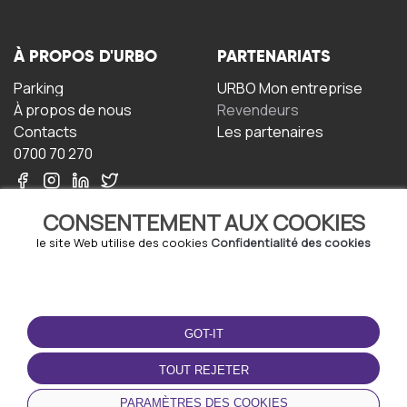
À PROPOS D'URBO
PARTENARIATS
Parking
URBO Mon entreprise
À propos de nous
Revendeurs
Contacts
Les partenaires
0700 70 270
CONSENTEMENT AUX COOKIES
le site Web utilise des cookies
Confidentialité des cookies
TERMS-OF-USE
TÉLÉCHARGEZ
L'APPLICATION
GOT-IT
Termes et conditions
Politique de confidentialité
TOUT REJETER
Politique relative aux
cookies
PARAMÈTRES DES COOKIES