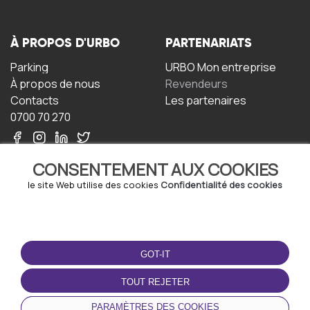
À PROPOS D'URBO
PARTENARIATS
Parking
URBO Mon entreprise
À propos de nous
Revendeurs
Contacts
Les partenaires
0700 70 270
CONSENTEMENT AUX COOKIES
le site Web utilise des cookies
Confidentialité des cookies
TERMS-OF-USE
TÉLÉCHARGEZ
L'APPLICATION
GOT-IT
Termes et conditions
Politique de confidentialité
TOUT REJETER
Politique relative aux
cookies
PARAMÈTRES DES COOKIES