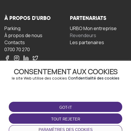
À PROPOS D'URBO
PARTENARIATS
Parking
URBO Mon entreprise
À propos de nous
Revendeurs
Contacts
Les partenaires
0700 70 270
CONSENTEMENT AUX COOKIES
le site Web utilise des cookies
Confidentialité des cookies
TERMS-OF-USE
TÉLÉCHARGEZ
L'APPLICATION
GOT-IT
Termes et conditions
Politique de confidentialité
TOUT REJETER
Politique relative aux
cookies
PARAMÈTRES DES COOKIES