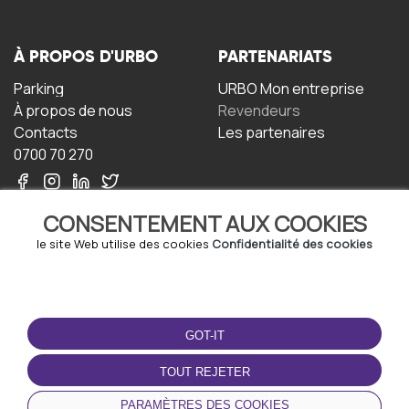
À PROPOS D'URBO
PARTENARIATS
Parking
URBO Mon entreprise
À propos de nous
Revendeurs
Contacts
Les partenaires
0700 70 270
CONSENTEMENT AUX COOKIES
le site Web utilise des cookies
Confidentialité des cookies
TERMS-OF-USE
TÉLÉCHARGEZ
L'APPLICATION
GOT-IT
Termes et conditions
Politique de confidentialité
TOUT REJETER
Politique relative aux
cookies
PARAMÈTRES DES COOKIES