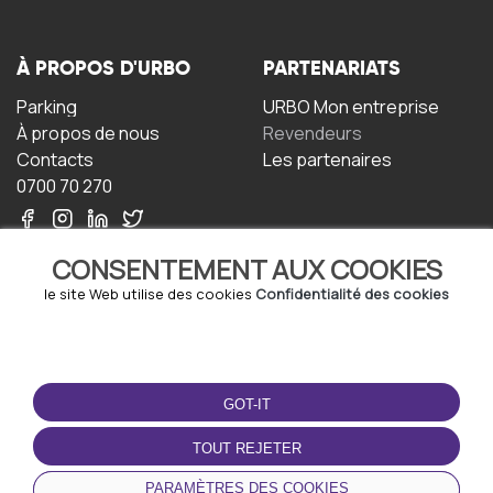
À PROPOS D'URBO
PARTENARIATS
Parking
URBO Mon entreprise
À propos de nous
Revendeurs
Contacts
Les partenaires
0700 70 270
CONSENTEMENT AUX COOKIES
le site Web utilise des cookies
Confidentialité des cookies
TERMS-OF-USE
TÉLÉCHARGEZ
L'APPLICATION
GOT-IT
Termes et conditions
Politique de confidentialité
TOUT REJETER
Politique relative aux
cookies
PARAMÈTRES DES COOKIES