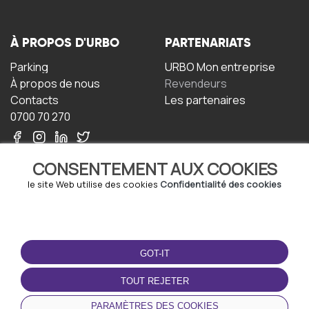
À PROPOS D'URBO
PARTENARIATS
Parking
URBO Mon entreprise
À propos de nous
Revendeurs
Contacts
Les partenaires
0700 70 270
CONSENTEMENT AUX COOKIES
le site Web utilise des cookies
Confidentialité des cookies
TERMS-OF-USE
TÉLÉCHARGEZ
L'APPLICATION
GOT-IT
Termes et conditions
Politique de confidentialité
TOUT REJETER
Politique relative aux
cookies
PARAMÈTRES DES COOKIES