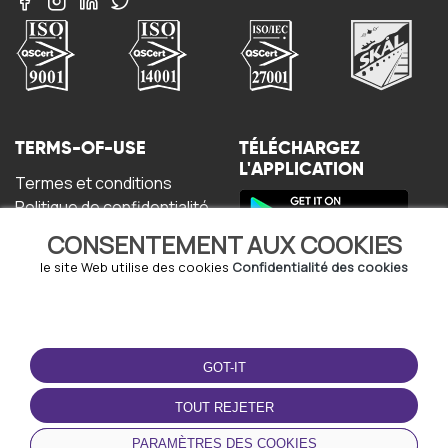
TERMS-OF-USE
TÉLÉCHARGEZ
L'APPLICATION
Termes et conditions
Politique de confidentialité
Politique relative aux
CONSENTEMENT AUX COOKIES
cookies
Accord de l'utilisateur
le site Web utilise des cookies
Confidentialité des cookies
GOT-IT
TOUT REJETER
© Copyright - URBO 2026
PARAMÈTRES DES COOKIES