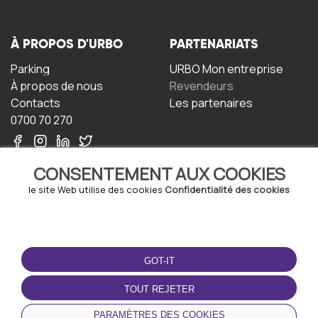
À PROPOS D'URBO
PARTENARIATS
Parking
URBO Mon entreprise
À propos de nous
Revendeurs
Contacts
Les partenaires
0700 70 270
CONSENTEMENT AUX COOKIES
le site Web utilise des cookies
Confidentialité des cookies
TERMS-OF-USE
TÉLÉCHARGEZ
L'APPLICATION
GOT-IT
Termes et conditions
Politique de confidentialité
TOUT REJETER
Politique relative aux
cookies
PARAMÈTRES DES COOKIES