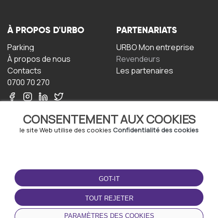
À PROPOS D'URBO
PARTENARIATS
Parking
URBO Mon entreprise
À propos de nous
Revendeurs
Contacts
Les partenaires
0700 70 270
CONSENTEMENT AUX COOKIES
le site Web utilise des cookies
Confidentialité des cookies
TERMS-OF-USE
TÉLÉCHARGEZ
L'APPLICATION
GOT-IT
Termes et conditions
Politique de confidentialité
TOUT REJETER
Politique relative aux
cookies
PARAMÈTRES DES COOKIES