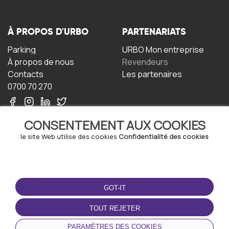
À PROPOS D'URBO
PARTENARIATS
Parking
URBO Mon entreprise
À propos de nous
Revendeurs
Contacts
Les partenaires
0700 70 270
CONSENTEMENT AUX COOKIES
le site Web utilise des cookies
Confidentialité des cookies
TERMS-OF-USE
TÉLÉCHARGEZ
L'APPLICATION
GOT-IT
Termes et conditions
Politique de confidentialité
TOUT REJETER
Politique relative aux
cookies
PARAMÈTRES DES COOKIES