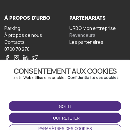
À PROPOS D'URBO
PARTENARIATS
Parking
URBO Mon entreprise
À propos de nous
Revendeurs
Contacts
Les partenaires
0700 70 270
CONSENTEMENT AUX COOKIES
le site Web utilise des cookies
Confidentialité des cookies
TERMS-OF-USE
TÉLÉCHARGEZ
L'APPLICATION
GOT-IT
Termes et conditions
Politique de confidentialité
TOUT REJETER
Politique relative aux
cookies
PARAMÈTRES DES COOKIES