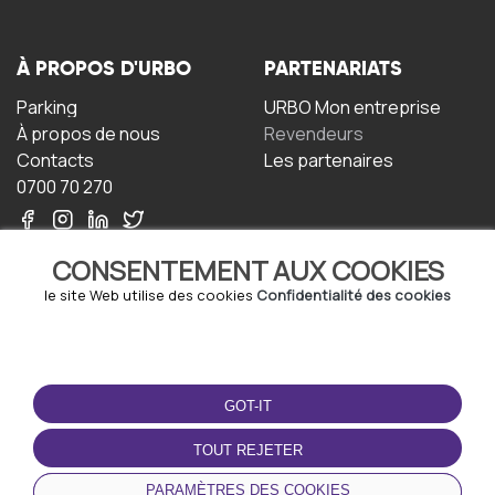
À PROPOS D'URBO
PARTENARIATS
Parking
URBO Mon entreprise
À propos de nous
Revendeurs
Contacts
Les partenaires
0700 70 270
CONSENTEMENT AUX COOKIES
le site Web utilise des cookies
Confidentialité des cookies
TERMS-OF-USE
TÉLÉCHARGEZ
L'APPLICATION
GOT-IT
Termes et conditions
Politique de confidentialité
TOUT REJETER
Politique relative aux
cookies
PARAMÈTRES DES COOKIES