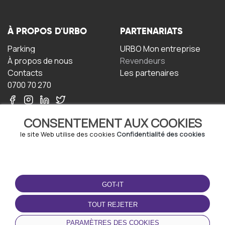
À PROPOS D'URBO
PARTENARIATS
Parking
URBO Mon entreprise
À propos de nous
Revendeurs
Contacts
Les partenaires
0700 70 270
CONSENTEMENT AUX COOKIES
le site Web utilise des cookies
Confidentialité des cookies
TERMS-OF-USE
TÉLÉCHARGEZ
L'APPLICATION
GOT-IT
Termes et conditions
Politique de confidentialité
TOUT REJETER
Politique relative aux
cookies
PARAMÈTRES DES COOKIES