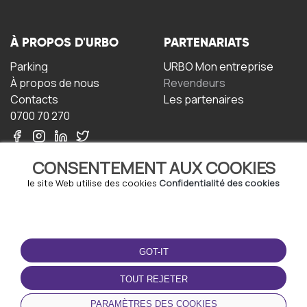
À PROPOS D'URBO
PARTENARIATS
Parking
URBO Mon entreprise
À propos de nous
Revendeurs
Contacts
Les partenaires
0700 70 270
CONSENTEMENT AUX COOKIES
le site Web utilise des cookies
Confidentialité des cookies
TERMS-OF-USE
TÉLÉCHARGEZ
L'APPLICATION
GOT-IT
Termes et conditions
Politique de confidentialité
TOUT REJETER
Politique relative aux
cookies
PARAMÈTRES DES COOKIES