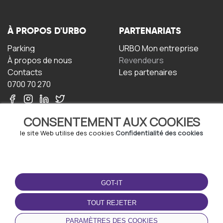
À PROPOS D'URBO
PARTENARIATS
Parking
URBO Mon entreprise
À propos de nous
Revendeurs
Contacts
Les partenaires
0700 70 270
CONSENTEMENT AUX COOKIES
le site Web utilise des cookies
Confidentialité des cookies
TERMS-OF-USE
TÉLÉCHARGEZ
L'APPLICATION
GOT-IT
Termes et conditions
Politique de confidentialité
TOUT REJETER
Politique relative aux
cookies
PARAMÈTRES DES COOKIES